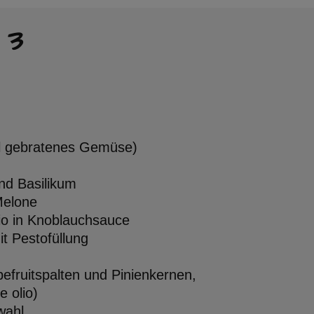
 3
nöl gebratenes Gemüse)
nd Basilikum
Melone
o in Knoblauchsauce
it Pestofüllung
pefruitspalten und Pinienkernen,
e olio)
wahl