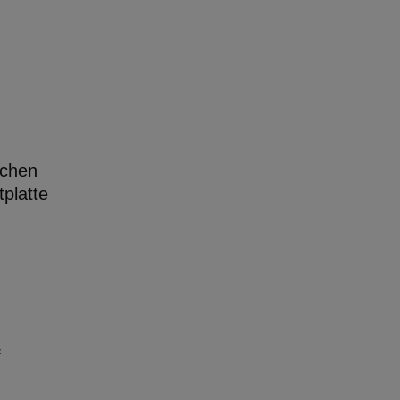
lchen
platte
f