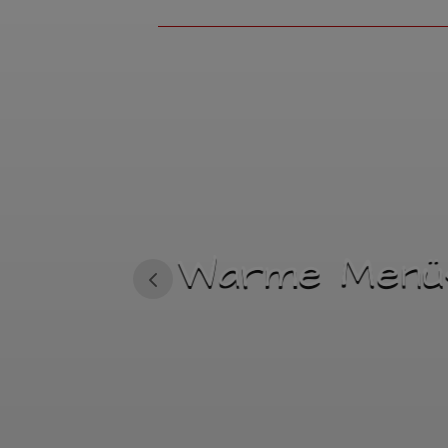
Vario Buffe
Menüs
(kalt-warm)