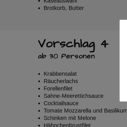
Käseauswahl
Brotkorb, Butter
Vorschlag 4
ab 30 Personen
Krabbensalat
Räucherlachs
Forellenfilet
Sahne-Meerettichsauce
Cocktailsauce
Tomate Mozzarella und Basiliku
Schinken mit Melone
Hähnchenbrustfilet