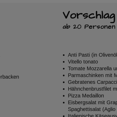
Vorschlag
ab 20 Personen
Anti Pasti (in Olive
e
Vitello tonato
Tomate Mozzarella u
Parmaschinken mit 
erbacken
Gebratenes Carpacci
Hähnchenbrustfilet m
Pizza Medaillon
Eisbergsalat mit Gra
Spaghettisalat (Aglio 
Italienische Käseaus